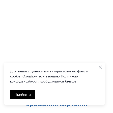
Для вашої зручності ми використовуємо файли
cookie. Ознайомтеся з нашою Політикою
конфіденційності, щоб дізнатися більше.
Лінійка іригаційних
Прийняти
тензіометрів для Свідомого
зрошення картоплі