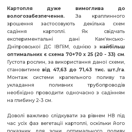
Картопля дуже вимоглива до
вологозабезпечення.
За краплинного
зрошення застосовують декілька схем
садіння картоплі. Як свідчать
експериментальні дані Кам’янсько-
Дніпровської ДС ІВПіМ, однією з
найбільш
оптимальних є схема 70+70 х 25 (20 - 33) см
.
Густота рослин, за використання даної схеми,
становитиме
від 47,63 до 71,43 тис. шт./га
.
Монтаж системи крапельного поливу та
укладання поливних трубопроводів
необхідно проводити одночасно з садінням
на глибину 2-3 см.
Доволі важливо слідкувати за рівнем НВ під
час усіх фаз вегетації картоплі, оскільки його
показник для зони оптимального поливу