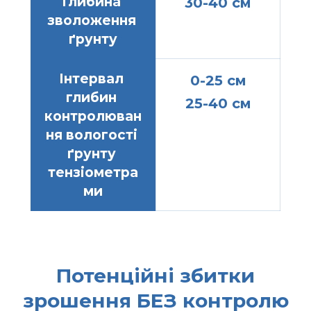
Глибина 
30-40 см
зволоження 
ґрунту
Інтервал 
0-25 см
глибин 
25-40 см
контролюван
ня вологості 
ґрунту 
тензіометра
ми
Потенційні збитки
зрошення БЕЗ контролю