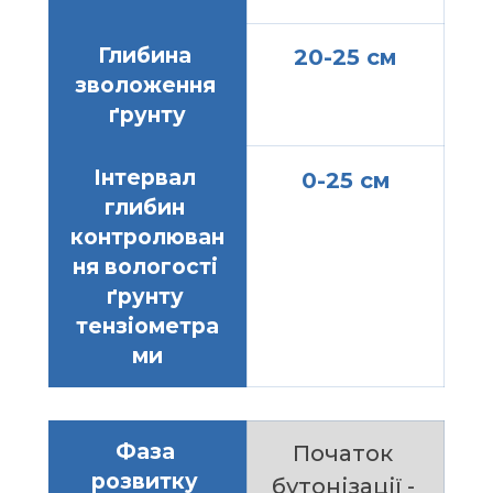
Глибина 
20-25 см
зволоження 
ґрунту
Інтервал 
0-25 см
глибин 
контролюван
ня вологості 
ґрунту 
тензіометра
ми
Фаза 
Початок 
розвитку 
бутонізації - 