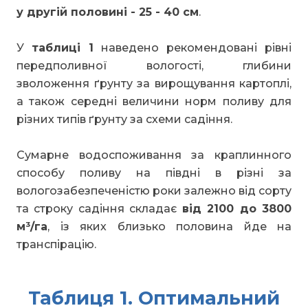
у другій половині - 25 - 40 см
.
У
таблиці 1
наведено рекомендовані рівні
передполивної вологості, глибини
зволоження ґрунту за вирощування картоплі,
а також середні величини норм поливу для
різних типів ґрунту за схеми садіння.
Сумарне водоспоживання за краплинного
способу поливу на півдні в різні за
вологозабезпеченістю роки залежно від сорту
та строку садіння складає
від 2100 до 3800
м³/га
, із яких близько половина йде на
транспірацію.
Таблиця 1. Оптимальний