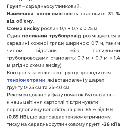
Ґрунт
– середньосуглинковий.
Найменша вологомісткість
становить
31 %
від об’єму
.
Схема висіву
рослин 0,7 + 0,7 х 0,25 м.,
Один
поливний трубопровід
розміщується в
середині кожної гряди шириною 0,7 м, таким
чином відстань між поливними
трубопроводами становить: 0,7 м + 0,7 м =
1,4
м
(згідно схеми висіву).
Контроль за вологістю ґрунту проводиться
тензіометрами
, які встановлені у шарах
ґрунту 0-25 см та 25-40 см.
Рекомендовано у фазу початок бутонізації -
кінець цвітіння картоплі підтримувати
передполивну вологість на рівні 85 % від НВ
(
0,85 НВ
), що відповідає тензіометричному
тиску на середньосуглинковому ґрунті
-26 кПа