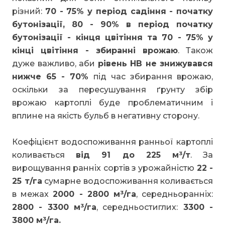
різний:
70 - 75% у період садіння - початку
бутонізації, 80 - 90% в період початку
бутонізації - кінця цвітіння та 70 - 75% у
кінці цвітіння - збиранні врожаю
. Також
дуже важливо, аби
рівень НВ не знижувався
нижче 65 - 70%
під час збирання врожаю,
оскільки за пересушування ґрунту збір
врожаю картоплі буде проблематичним і
вплине на якість бульб в негативну сторону.
Коефіцієнт водоспоживання ранньої картоплі
коливається
від 91 до 225 м³/т
. За
вирощування ранніх сортів з урожайністю
22 -
25 т/га
сумарне водоспоживання коливається
в межах
2000 - 2800 м³/га
, середньоранніх:
2800 - 3300 м³/га
, середньостиглих:
3300 -
3800 м³/га.