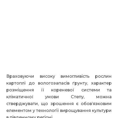
Враховуючи високу вимогливість рослин
картоплі до вологозапасів ґрунту, характер
розміщення її кореневої системи та
кліматичної умови Степу, можна
стверджувати, що зрошення є обов’язковим
елементом у технології вирощування культури
в південному регіоні.