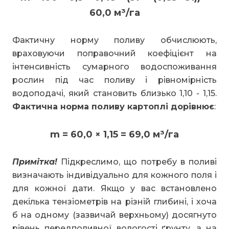
60,0 м³/га
Фактичну норму поливу обчислюють,
враховуючи поправочний коефіцієнт на
інтенсивність сумарного водоспоживання
рослин під час поливу і рівномірність
водоподачі, який становить близько 1,10 - 1,15.
Фактична норма поливу картоплі дорівнює
:
m = 60,0 × 1,15 = 69,0 м³/га
Примітка!
Підкреслимо, що потребу в поливі
визначають індивідуально для кожного поля і
для кожної дати. Якщо у вас встановлено
декілька тензіометрів на різній глибині, і хоча
б на одному (зазвичай верхньому) досягнуто
рівень передполивної вологості ґрунту, а на