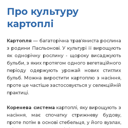
Про культуру
картоплі
Картопля
— багаторічна трав’яниста рослина
з родини Пасльонові. У культурі її вирощують
як однорічну рослину - щороку висаджують
бульби, з яких протягом одного вегетаційного
періоду одержують урожай нових стиглих
бульб. Можна виростити картоплю з насіння,
проте це частіше застосовується у селекційній
практиці.
Коренева система
картоплі, яку вирощують з
насіння, має спочатку стрижневу будову,
проте потім в основі стебельця, у його вузлах,