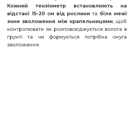
Кожний тензіометр встановлюють на
відстані 15-20 см від рослини
та
біля межі
зони зволоження між крапельницями
, щоб
контролювати як розповсюджується волога в
ґрунті та чи формується потрібна смуга
зволоження.