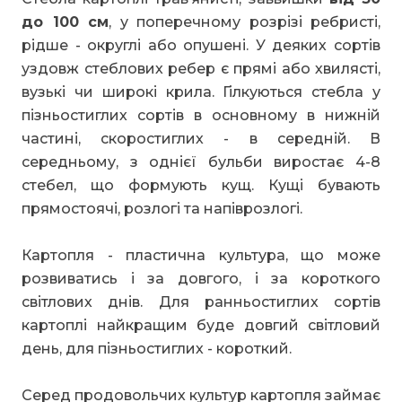
до 100 см
, у поперечному розрізі ребристі,
рідше - округлі або опушені. У деяких сортів
уздовж стеблових ребер є прямі або хвилясті,
вузькі чи широкі крила. Гілкуються стебла у
пізньостиглих сортів в основному в нижній
частині, скоростиглих - в середній. В
середньому, з однієї бульби виростає 4-8
стебел, що формують кущ. Кущі бувають
прямостоячі, розлогі та напіврозлогі.
Картопля - пластична культура, що може
розвиватись і за довгого, і за короткого
світлових днів. Для ранньостиглих сортів
картоплі найкращим буде довгий світловий
день, для пізньостиглих - короткий.
Серед продовольчих культур картопля займає