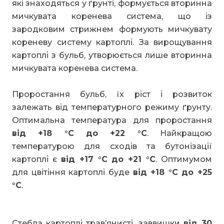
які знаходяться у ґрунті, формується вторинна
мичкувата коренева система, що із
зародковим стрижнем формують мичкувату
кореневу систему картоплі. За вирощування
картоплі з бульб, утворюється лише вторинна
мичкувата коренева система.
Проростання бульб, їх ріст і розвиток
залежать від температурного режиму ґрунту.
Оптимальна температура для проростання
від +18 °С до +22 °С
. Найкращою
температурою для сходів та бутонізації
картоплі є
від +17 °С до +21 °С
. Оптимумом
для цвітіння картоплі буде
від +18 °С до +25
°С
.
Стебла картоплі трав’янисті, заввишки
від 30