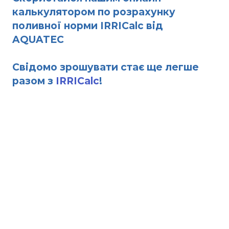
калькулятором по розрахунку
поливної норми IRRICalc від
AQUATEC
Свідомо зрошувати стає ще легше
разом з
IRRICalc
!