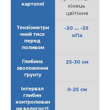
картоплі
кінець 
цвітіння
Тензіометри
-20 ... -25 
чний тиск 
кПа
перед 
поливом
Глибина 
25-30 см
зволоження 
ґрунту
Інтервал 
0-25 см
глибин 
контролюван
ня вологості 