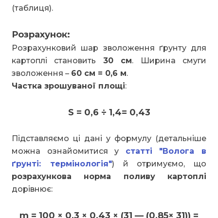
(таблиця).
Розрахунок:
Розрахунковий шар зволоження ґрунту для
картоплі становить
30 см
. Ширина смуги
зволоження –
60 см = 0,6 м
.
Частка зрошуваної площі
:
S = 0,6 ÷ 1,4= 0,43
Підставляємо ці дані у формулу (детальніше
можна ознайомитися у
статті "Волога в
ґрунті: термінологія"
) й отримуємо, що
розрахункова норма поливу картоплі
дорівнює:
m = 100 × 0,3 × 0,43 × (31 — (0,85× 31)) =