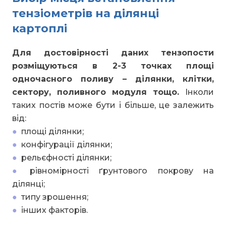
тензіометрів на ділянці
картоплі
Для достовірності даних тензопости
розміщуються в 2-3 точках площі
одночасного поливу – ділянки, клітки,
сектору, поливного модуля тощо.
Інколи
таких постів може бути і більше, це залежить
від:
●
площі ділянки;
●
конфігурації ділянки;
●
рельєфності ділянки;
●
рівномірності ґрунтового покрову на
ділянці;
●
типу зрошення;
●
інших факторів.