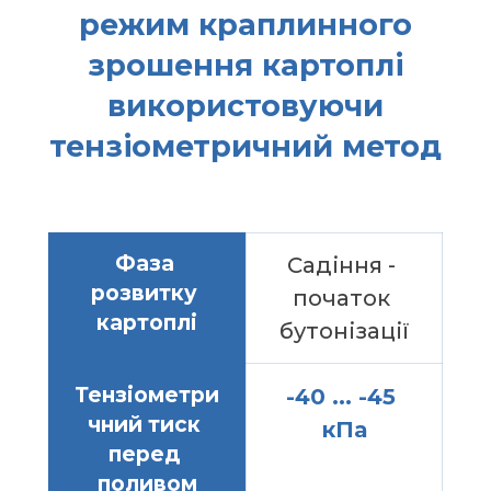
режим краплинного
зрошення картоплі
використовуючи
тензіометричний метод
Фаза 
Садіння - 
розвитку 
початок 
картоплі
бутонізації
Тензіометри
-40 ... -45 
чний тиск 
кПа
перед 
поливом