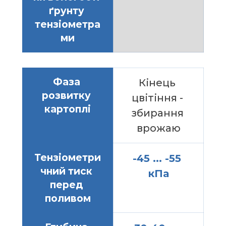
ґрунту 
тензіометра
ми
Фаза 
Кінець 
розвитку 
цвітіння - 
картоплі
збирання 
врожаю
Тензіометри
-45 ... -55 
чний тиск 
кПа
перед 
поливом