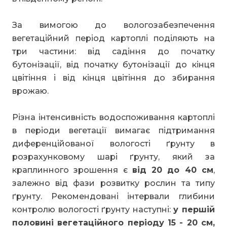
За вимогою до вологозабезпечення
вегетаційний період картоплі поділяють на
три частини: від садіння до початку
бутонізації, від початку бутонізації до кінця
цвітіння і від кінця цвітіння до збирання
врожаю.
Різна інтенсивність водоспоживання картоплі
в періоди вегетації вимагає підтримання
диференційованої вологості ґрунту в
розрахунковому шарі ґрунту, який за
краплинного зрошення є
від 20 до 40 см
,
залежно від фази розвитку рослин та типу
ґрунту. Рекомендовані інтервали глибини
контролю вологості ґрунту наступні:
у першій
половині вегетаційного періоду 15 - 20 см,