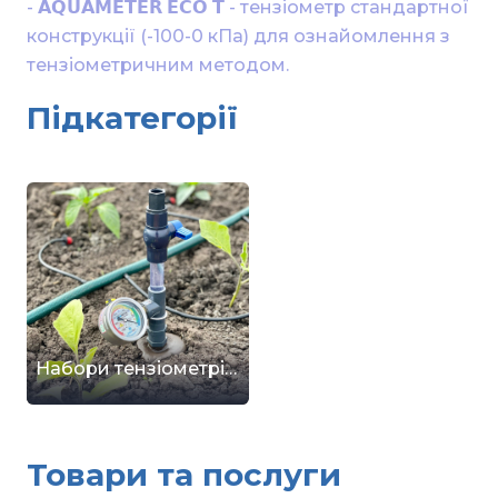
- 𝗔𝗤𝗨𝗔𝗠𝗘𝗧𝗘𝗥 𝗘𝗖𝗢 𝗧 - тензіометр стандартної 
конструкції (-100-0 кПа) для ознайомлення з 
тензіометричним методом.
Підкатегорії
Набори тензіометрів для агрокультур
Товари та послуги