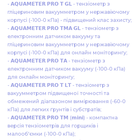
- 𝗔𝗤𝗨𝗔𝗠𝗘𝗧𝗘𝗥 𝗣𝗥𝗢 𝗧 𝗚𝗟 - тензіометр з 
гліцериновим вакуумметром у нержавіючому 
корпусі (-100-0 кПа) - підвищений клас захисту;

- 𝗔𝗤𝗨𝗔𝗠𝗘𝗧𝗘𝗥 𝗣𝗥𝗢 𝗧𝗠𝗔 𝗚𝗟 - тензіометр з 
електронним датчиком вакууму та 
гліцериновим вакуумметром у нержавіючому 
корпусі (-100-0 кПа) для онлайн моніторингу;

- 𝗔𝗤𝗨𝗔𝗠𝗘𝗧𝗘𝗥 𝗣𝗥𝗢 𝗧𝗔 - тензіометр з 
електронним датчиком вакууму (-100-0 кПа) 
для онлайн моніторингу;

- 𝗔𝗤𝗨𝗔𝗠𝗘𝗧𝗘𝗥 𝗣𝗥𝗢 𝗧 𝗟𝗧 - тензіометр з 
вакуумметром підвищеної точності та 
обмежений діапазоном вимірювання (-60-0 
кПа) для легких ґрунтів і субстратів;

- 𝗔𝗤𝗨𝗔𝗠𝗘𝗧𝗘𝗥 𝗣𝗥𝗢 𝗧𝗠 (𝗺𝗶𝗻𝗶) - компактна 
версія тензіометрів для горщиків і 
малооб'ємки (-100-0 кПа);
