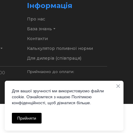
Інформація
Про нас
База знань
Контакти
Калькулятор поливної норми
Для дилерів (співпраця)
Приймаємо до оплати:
:00
Для вашої зручності ми використовуємо файли
Слідкувати:
cookie. Ознайомтеся з нашою Політикою
конфіденційності, щоб дізнатися більше.
Прийняти