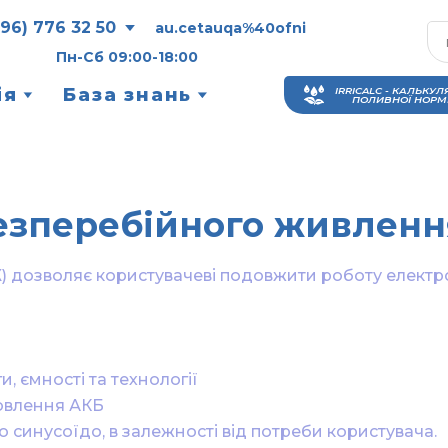
096) 776 32 50
au.cetauqa%40ofni
Пн-Сб 09:00-18:00
ія
База знань
IRRICALC - КАЛЬКУЛ
ПОЛИВНОЇ НОРМ
езперебійного живленн
дозволяє користувачеві подовжити роботу електрот
, ємності та технології

овлення АКБ

 синусоїдо, в залежності від потреби користувача.
