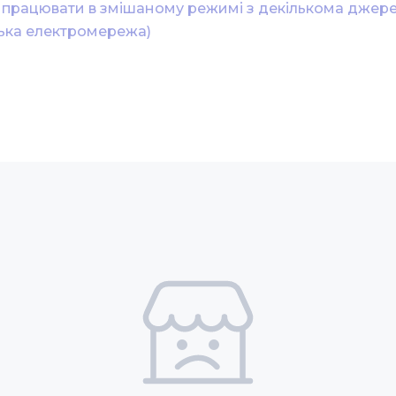
уть працювати в змішаному режимі з декількома джер
ська електромережа)