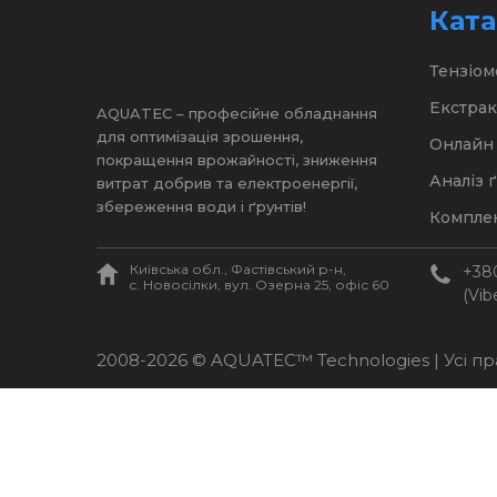
Ката
Тензіом
Екстрак
AQUATEC – професійне обладнання
для оптимізація зрошення,
Онлайн 
покращення врожайності, зниження
Аналіз 
витрат добрив та електроенергії,
збереження води і ґрунтів!
Комплек
Київська обл., Фастівський р-н,
+38
c. Новосілки, вул. Озерна 25, офіс 60
(Vib
2008-2026 © AQUATEC™ Technologies | Усі п