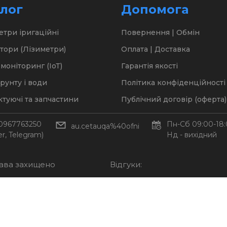
лог
Допомога
етри іригаційні
Повернення | Обмін
тори (Лізиметри)
Оплата | Доставка
моніторинг (ІоТ)
Гарантія якості
ґрунту і води
Політика конфіденційності
туючі та запчастини
Публічний договір (оферта)
0967763250
Пн-Сб 09:00-18
au.cetauqa%40ofni
er, Telegram)
Нд - вихідний
рава захищено
Відгуки: