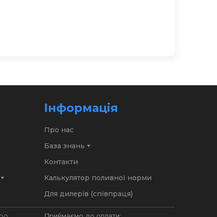
Інформація
Про нас
База знань
Контакти
Калькулятор поливної норми
Для дилерів (співпраця)
Приймаємо до оплати: