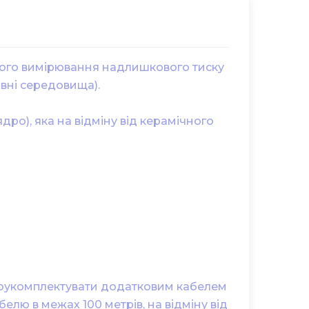
ого вимірювання надлишкового тиску
ивні середовища).
ро), яка на відміну від керамічного
доукомплектувати додатковим кабелем
елю в межах 100 метрів, на відміну від