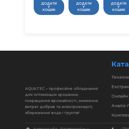
ДОДАТИ
ДОДАТИ
ДОДАТИ
У
У
У
КОШИК
КОШИК
КОШИК
Ката
Тензіом
Екстрак
AQUATEC – професійне обладнання
для оптимізація зрошення,
Онлайн 
покращення врожайності, зниження
Аналіз 
витрат добрив та електроенергії,
збереження води і ґрунтів!
Комплек
Київська обл., Фастівський р-н,