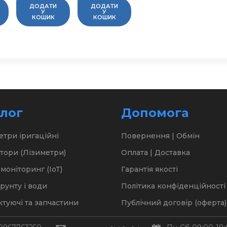
ДОДАТИ
ДОДАТИ
У
У
КОШИК
КОШИК
лог
Допомога
етри іригаційні
Повернення | Обмін
тори (Лізиметри)
Оплата | Доставка
моніторинг (ІоТ)
Гарантія якості
ґрунту і води
Політика конфіденційності
туючі та запчастини
Публічний договір (оферта)