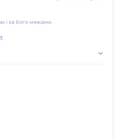
ак і за його межами.
7
.