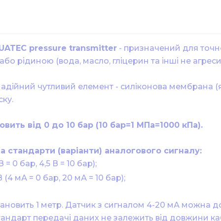
ATEC pressure transmitter
- призначений для точн
або рідиною (вода, масло, гліцерин та інші не агрес
адійний чутливий елемент - силіконова мембрана (яд
ску.
ить від 0 до 10 бар (10 бар=1 МПа=1000 кПа).
 стандарти (варіанти) аналогового сигналу:
 = 0 бар, 4,5 В = 10 бар);
(4 мА = 0 бар, 20 мА = 10 бар);
ановить 1 метр. Датчик з сигналом 4-20 мА можна 
стандарт передачі даних не залежить від довжини каб