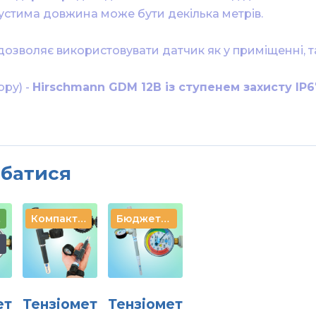
пустима довжина може бути декілька метрів.
дозволяє використовувати датчик як у приміщенні, т
ору) -
Hirschmann GDM 12B із ступенем захисту IP6
альних даних
обатися
я
Компактний
Бюджетний
ет
Тензіомет
Тензіомет