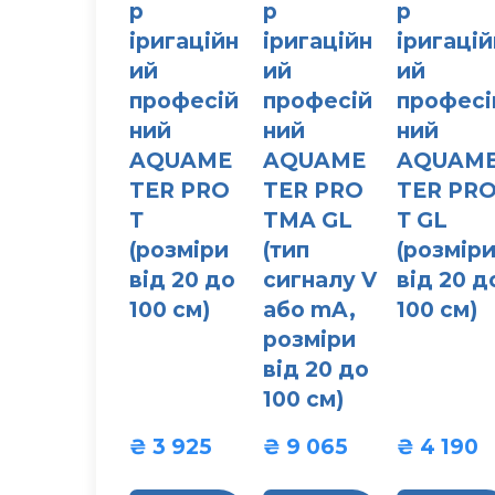
р
р
р
іригаційн
іригаційн
іригацій
ий
ий
ий
професій
професій
професі
ний
ний
ний
AQUAME
AQUAME
AQUAM
TER PRO
TER PRO
TER PR
Т
TMA GL
Т GL
(розміри
(тип
(розмір
від 20 до
сигналу V
від 20 д
100 см)
або mA,
100 см)
розміри
від 20 до
100 см)
₴ 3 925  
₴ 9 065  
₴ 4 190  