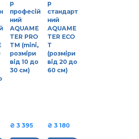
р
р
н
професій
стандарт
ний
ний
й
AQUAME
AQUAME
TER PRO
TER ECO
E
TM (mini,
Т
O
розміри
(розміри
від 10 до
від 20 до
и
30 см)
60 см)
о
₴ 3 395  
₴ 3 180  