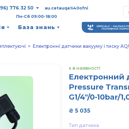
096) 776 32 50
au.cetauqa%40ofni
Пн-Сб 09:00-18:00
ія
База знань
IRRICALC - КАЛЬКУЛ
ПОЛИВНОЇ НОРМ
мплектуючі
Електронні датчики вакууму і тиску A
є в наявності
Електронний 
Pressure Transm
G1/4"/0-10bar/1
₴ 5 035  
Тип датчика