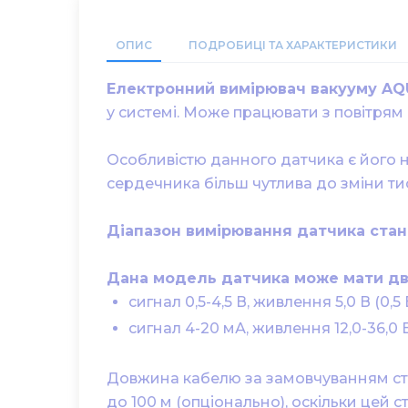
ОПИС
ПОДРОБИЦІ ТА ХАРАКТЕРИСТИКИ
Електронний вимірювач вакууму AQU
у системі. Може працювати з повітрям 
Особливістю данного датчика є його н
сердечника більш чутлива до зміни ти
Діапазон вимірювання датчика станов
Дана модель датчика може мати два
сигнал 0,5-4,5 В, живлення 5,0 В (0,5 В
сигнал 4-20 мА, живлення 12,0-36,0 В 
Довжина кабелю за замовчуванням ст
до 100 м (опціонально), оскільки цей 