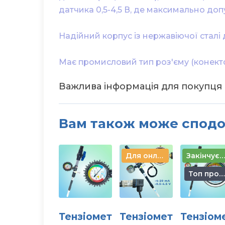
датчика 0,5-4,5 В, де максимально до
Надійний корпус із нержавіючої сталі 
Має промисловий тип роз'єму (конект
Важлива інформація для покупця
●
Політика конфіденційності та захисту персон
●
Публічний договір (Оферта)
Вам також може спод
●
Оплата та доставка товару
●
Повернення та обмін товару
●
Гарантія якості AQUATEC
Для онлайн системи
Закінчуєтьс
Топ продажів
Тензіомет
Тензіомет
Тензіом