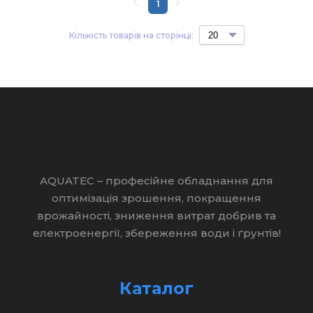
1
Кількість товарів на сторінці:
AQUATEC – професійне обладнання для
оптимізація зрошення, покращення
врожайності, зниження витрат добрив та
електроенергії, збереження води і ґрунтів!
Каталог